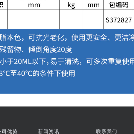
公司优势
新闻资讯
联系我们