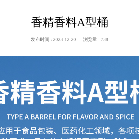
香精香料A型桶
发布时间 : 2023-12-20
浏览量 : 738