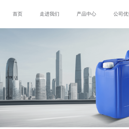
首页
走进我们
产品中心
公司优