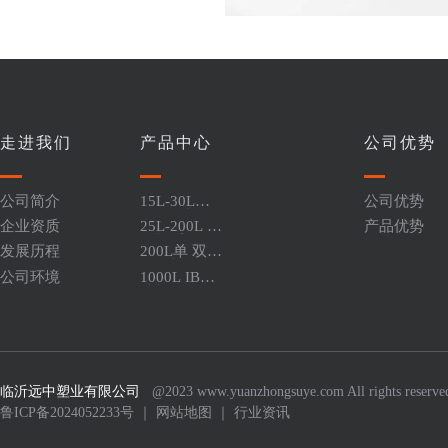
走进我们
产品中心
公司优势
公司简介
15L-30L闭
公司优势
口堆码桶
企业资质
25L-200L 开
产品优势
口桶系列
发展历程
200L单 双环
闭口桶
公司环境
1000L IBC
吨桶
临沂远中塑业有限公司
@2023 www.yuanzhongsuye.com All right
鲁ICP备2024052233号
｜
网站地图
｜
行业资讯